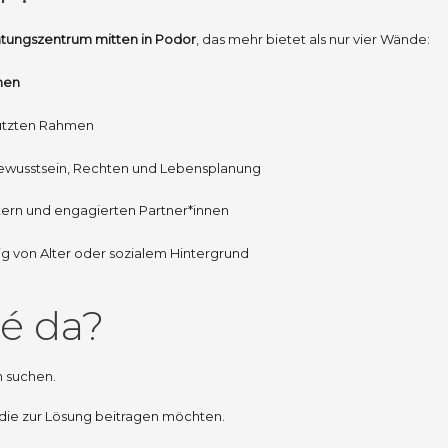
atungszentrum mitten in Podor
, das mehr bietet als nur vier Wände:
hen
ützten Rahmen
ewusstsein, Rechten und Lebensplanung
Eltern und engagierten Partner*innen
g von Alter oder sozialem Hintergrund
ré da?
n suchen.
die zur Lösung beitragen möchten.