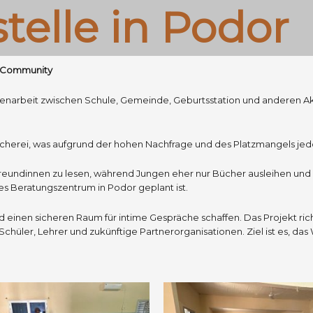
telle in Podor
e Community
narbeit zwischen Schule, Gemeinde, Geburtsstation und anderen Akte
herei, was aufgrund der hohen Nachfrage und des Platzmangels jedo
eundinnen zu lesen, während Jungen eher nur Bücher ausleihen und 
s Beratungszentrum in Podor geplant ist.
 einen sicheren Raum für intime Gespräche schaffen. Das Projekt ric
chüler, Lehrer und zukünftige Partnerorganisationen. Ziel ist es, d