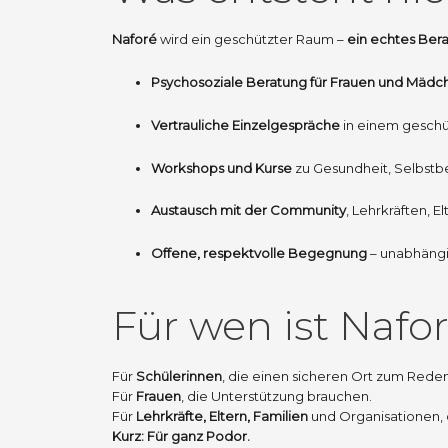
Naforé
wird ein geschützter Raum –
ein echtes Ber
Psychosoziale Beratung für Frauen und Mädc
Vertrauliche Einzelgespräche
in einem gesch
Workshops und Kurse
zu Gesundheit, Selbstb
Austausch mit der Community
, Lehrkräften, 
Offene, respektvolle Begegnung
– unabhängi
Für wen ist Nafo
Für
Schülerinnen
, die einen sicheren Ort zum Rede
Für
Frauen
, die Unterstützung brauchen.
Für
Lehrkräfte, Eltern, Familien
und Organisationen, 
Kurz: Für ganz Podor.