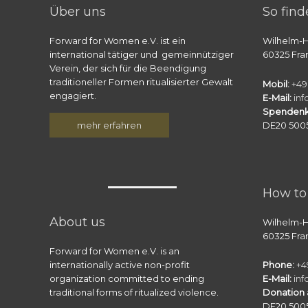
Über uns
So find
Forward for Women e.V. ist ein
Wilhelm-H
international tätiger und gemeinnütziger
60325 Fra
Verein, der sich für die Beendigung
traditioneller Formen ritualisierter Gewalt
Mobil
:
+49
engagiert.
E-Mail:
in
Spendenk
mehr erfahren
DE20 5005
How to 
About us
Wilhelm-H
60325 Fra
Forward for Women e.V. is an
internationally active non-profit
Phone
:
+4
organization committed to ending
E-Mail:
in
traditional forms of ritualized violence.
Donation 
DE20 5005