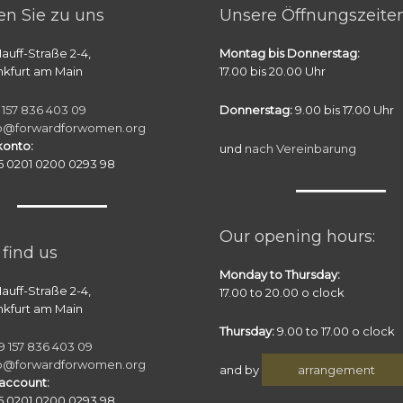
en Sie zu uns
Unsere Öffnungszeiten
auff-Straße 2-4,
Montag bis Donnerstag:
nkfurt am Main
17.00 bis 20.00 Uhr
 157 836 403 09
Donnerstag:
9.00 bis 17.00 Uhr
fo@forwardforwomen.org
onto:
und
nach Vereinbarung
 0201 0200 0293 98
Our opening hours:
find us
Monday to Thursday:
auff-Straße 2-4,
17.00 to 20.00 o clock
nkfurt am Main
Thursday:
9.00 to 17.00 o clock
9 157 836 403 09
fo@forwardforwomen.org
and by
arrangement
account:
 0201 0200 0293 98