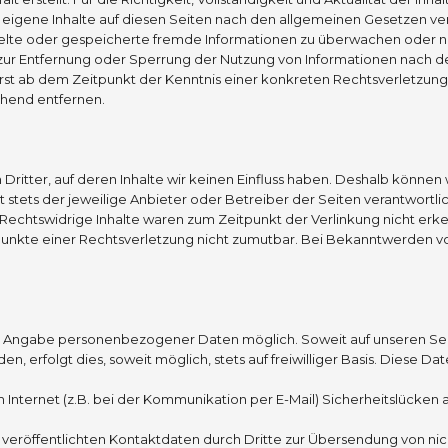
 eigene Inhalte auf diesen Seiten nach den allgemeinen Gesetzen veran
ttelte oder gespeicherte fremde Informationen zu überwachen oder n
n zur Entfernung oder Sperrung der Nutzung von Informationen nach 
h erst ab dem Zeitpunkt der Kenntnis einer konkreten Rechtsverletz
hend entfernen.
Dritter, auf deren Inhalte wir keinen Einfluss haben. Deshalb können
st stets der jeweilige Anbieter oder Betreiber der Seiten verantwortl
Rechtswidrige Inhalte waren zum Zeitpunkt der Verlinkung nicht erke
spunkte einer Rechtsverletzung nicht zumutbar. Bei Bekanntwerden v
hne Angabe personenbezogener Daten möglich. Soweit auf unseren S
n, erfolgt dies, soweit möglich, stets auf freiwilliger Basis. Diese
m Internet (z.B. bei der Kommunikation per E-Mail) Sicherheitslücken
veröffentlichten Kontaktdaten durch Dritte zur Übersendung von ni